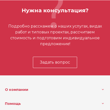
Кол-во в упаковке
1
Нужна консультация?
Макс. глубина резания (м
60
м)
Отзывов ещё нет – ваш может стать
Подробно расскажем о наших услугах, видах
Макс. глубина реза (мм)
60
первым
работ и типовых проектах, рассчитаем
стоимость и подготовим индивидуальное
предложение!
Задать вопрос
О компании
Помощь