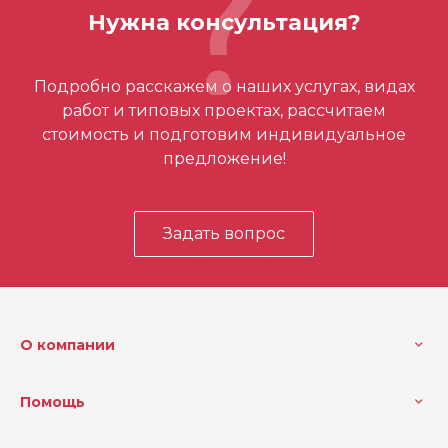
Нужна консультация?
Кол-во в упаковке
1
Отзывов ещё нет – ваш может стать
Макс. глубина резания (м
96
Подробно расскажем о наших услугах, видах
м)
первым
работ и типовых проектах, рассчитаем
стоимость и подготовим индивидуальное
предложение!
Задать вопрос
О компании
Помощь