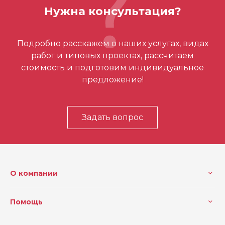
Нужна консультация?
Кол-во в упаковке
1
Отзывов ещё нет – ваш может стать
Макс. глубина резания (м
96
Подробно расскажем о наших услугах, видах
м)
первым
работ и типовых проектах, рассчитаем
стоимость и подготовим индивидуальное
предложение!
Задать вопрос
О компании
Помощь