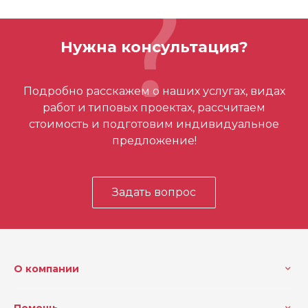
Бренд
Milwaukee
ОСТАВИТЬ ОТЗЫВ
Кол-во в упаковке
1
Нужна консультация?
Макс. глубина резания (м
41
м)
Отзывов ещё нет – ваш может стать
Подробно расскажем о наших услугах, видах
Диаметр (дюйм)
1 3/4
первым
работ и типовых проектах, рассчитаем
стоимость и подготовим индивидуальное
предложение!
Задать вопрос
О компании
Помощь