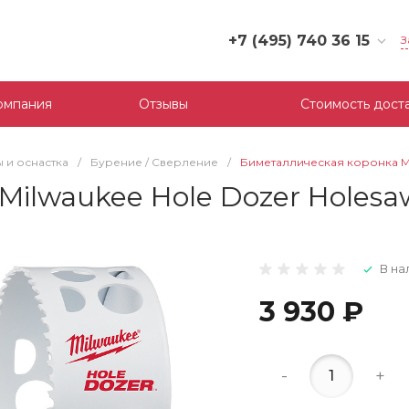
+7 (495) 740 36 15
З
+7 (495) 740 36 15
г. Москва, Филевский
омпания
Отзывы
Стоимость дост
бульвар, д.10, к.3
Пн-Пт: 10:00-18:00
Cб-Вс: Выходной
 и оснастка
/
Бурение / Сверление
/
Биметаллическая коронка Mil
mail@tool-partner.ru
ilwaukee Hole Dozer Holesaw
В на
3 930 ₽
-
+