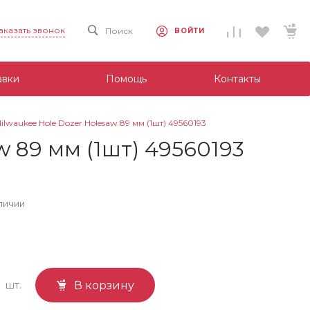
аказать звонок
Поиск
ВОЙТИ
авки
Помощь
Контакты
waukee Hole Dozer Holesaw 89 мм (1шт) 49560193
 89 мм (1шт) 49560193
личии
шт.
В корзину