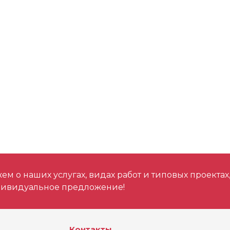
Металл прочность
Цвет. металлы
м о наших услугах, видах работ и типовых проектах
дивидуальное предложение!
Контакты