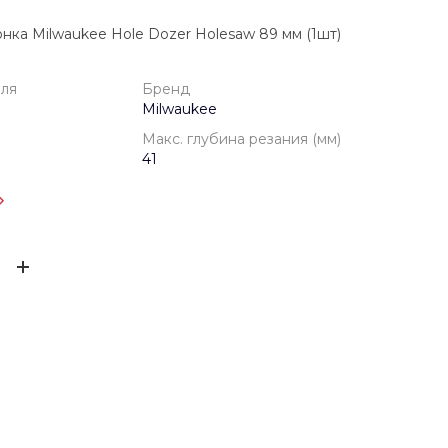
нка Milwaukee Hole Dozer Holesaw 89 мм (1шт)
еля
Бренд
Milwaukee
Макс. глубина резания (мм)
41
одителя
1 год
ЫВ
Milwaukee