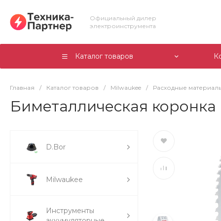
Официальный дилер
электроинструмента
Каталог товаров
К
Главная
/
Каталог товаров
/
Milwaukee
/
Расходные материалы
Биметаллическая коронка M
D.Bor
Milwaukee
Инструменты
аккумуляторные