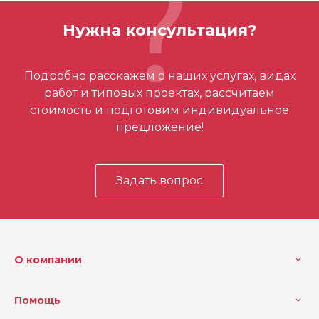
Кол-во в упаковке
1
Нужна консультация?
Макс. глубина резания (м
41
м)
Отзывов ещё нет – ваш может стать
Подробно расскажем о наших услугах, видах
Глубина резки (мм)
41
первым
работ и типовых проектах, рассчитаем
Чугун
50
стоимость и подготовим индивидуальное
предложение!
Алюминий
155
Дерево
700
Задать вопрос
Диаметр (дюймы)
3 1/4
МДФ
350
Металл прочностью до 70
105
0 N/мм2
О компании
Цвет. металлы
140
Помощь