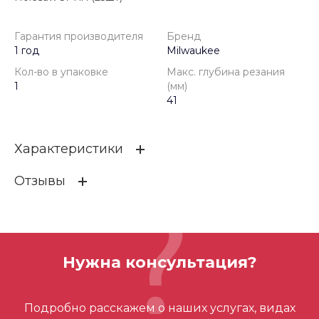
Гарантия производителя
Бренд
1 год
Milwaukee
Кол-во в упаковке
Макс. глубина резания
1
(мм)
41
Характеристики
Отзывы
Гарантия производителя
1 год
Бренд
Milwaukee
ОСТАВИТЬ ОТЗЫВ
Кол-во в упаковке
1
Нужна консультация?
Макс. глубина резания (м
41
м)
Отзывов ещё нет – ваш может стать
Подробно расскажем о наших услугах, видах
первым