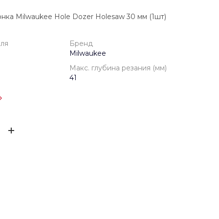
нка Milwaukee Hole Dozer Holesaw 30 мм (1шт)
еля
Бренд
Milwaukee
Макс. глубина резания (мм)
41
одителя
1 год
ЫВ
Milwaukee