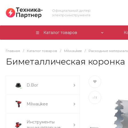
Официальный дилер
электроинструмента
Каталог товаров
К
Главная
/
Каталог товаров
/
Milwaukee
/
Расходные материалы
Биметаллическая коронка M
D.Bor
Milwaukee
Инструменты
аккумуляторные