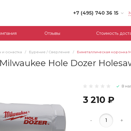
+7 (495) 740 36 15
З
+7 (495) 740 36 15
г. Москва, Филевский
омпания
Отзывы
Стоимость дост
бульвар, д.10, к.3
Пн-Пт: 10:00-18:00
Cб-Вс: Выходной
 и оснастка
/
Бурение / Сверление
/
Биметаллическая коронка Mil
mail@tool-partner.ru
ilwaukee Hole Dozer Holesa
В на
3 210 ₽
-
+