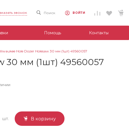
аказать звонок
Поиск
ВОЙТИ
авки
Помощь
Контакты
waukee Hole Dozer Holesaw 30 мм (1шт) 49560057
w 30 мм (1шт) 49560057
личии
шт.
В корзину