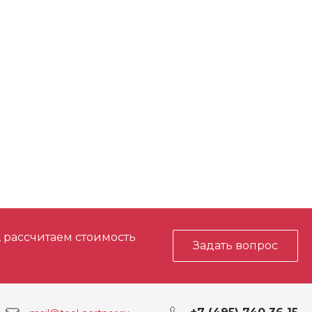
ю до 700 N/мм2
285
380
, рассчитаем стоимость
Задать вопрос