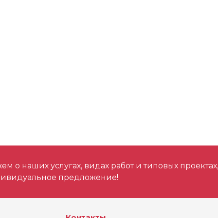
Металл прочность
Цвет. металлы
м о наших услугах, видах работ и типовых проектах
дивидуальное предложение!
Контакты