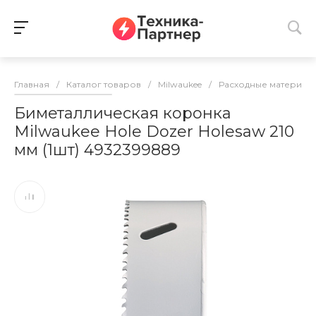
Главная
/
Каталог товаров
/
Milwaukee
/
Расходные материалы
Биметаллическая коронка
Milwaukee Hole Dozer Holesaw 210
мм (1шт) 4932399889