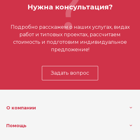
Нужна консультация?
Кол-во в упаковке
1
Отзывов ещё нет – ваш может стать
Макс. глубина резания (м
38
Подробно расскажем о наших услугах, видах
м)
первым
работ и типовых проектах, рассчитаем
Глубина резки (мм)
38
стоимость и подготовим индивидуальное
предложение!
Чугун
20
Алюминий
50
Задать вопрос
Дерево
100
Диаметр (дюймы)
8 9/32
МДФ
50
О компании
Металл прочностью до 70
40
0 N/мм2
Помощь
Цвет. металлы
50