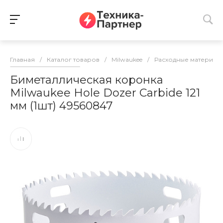
Главная
/
Каталог товаров
/
Milwaukee
/
Расходные материалы
Биметаллическая коронка
Milwaukee Hole Dozer Carbide 121
мм (1шт) 49560847