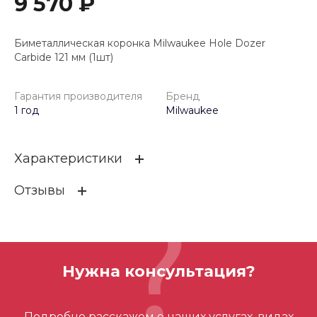
9 570 ₽
Биметаллическая коронка Milwaukee Hole Dozer
Carbide 121 мм (1шт)
Гарантия производителя
Бренд
1 год
Milwaukee
Характеристики
Отзывы
Гарантия производителя
1 год
Бренд
Milwaukee
ОСТАВИТЬ ОТЗЫВ
Нужна консультация?
Отзывов ещё нет – ваш может стать
Подробно расскажем о наших услугах, видах