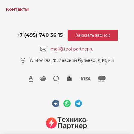
Контакты
Макс. глубина резания при
66
90° (мм)
Погрешность уровня звук
1.5
ового давления, дБА
+7 (495) 740 36 15
Заказать звонок
Погрешность уровня звук
3
mail@tool-partner.ru
овой мощности, дБА
г. Москва, Филевский бульвар, д.10, к.3
Уровень звукового давлен
83.2
ия, дБА
Уровень звуковой мощнос
94.2
ти, дБА
Напряжение, В
18