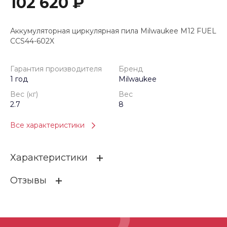
102 620 ₽
Аккумуляторная циркулярная пила Milwaukee M12 FUEL
CCS44-602X
Гарантия производителя
Бренд
1 год
Milwaukee
Вес (кг)
Вес
2.7
8
Все характеристики
Характеристики
Отзывы
Гарантия производителя
1 год
Бренд
Milwaukee
ОСТАВИТЬ ОТЗЫВ
Вес (кг)
2.7