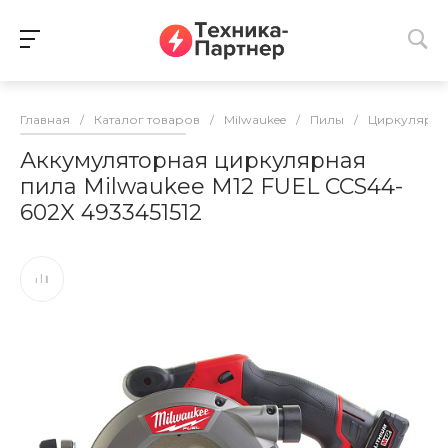
Главная
/
Каталог товаров
/
Milwaukee
/
Пилы
/
Циркулярны
Аккумуляторная циркулярная
пила Milwaukee M12 FUEL CCS44-
602X 4933451512