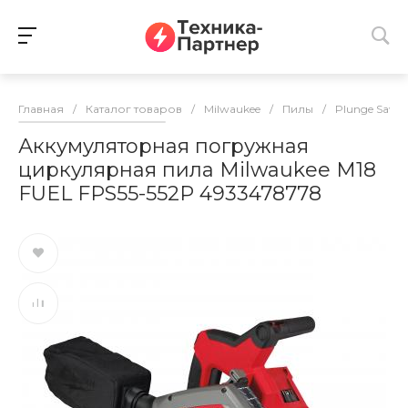
Главная
/
Каталог товаров
/
Milwaukee
/
Пилы
/
Plunge Saws
Аккумуляторная погружная
циркулярная пила Milwaukee M18
FUEL FPS55-552P 4933478778