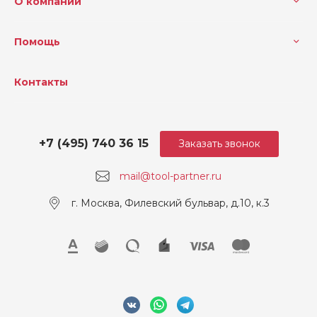
О компании
Погрешность уровня вибр
1.5
ации, м/с²
Помощь
Уровень вибрации, м/с²
0.56
Внутренний диаметр диск
3
Контакты
а, мм
Макс. глубина резания при
44
45°, мм
+7 (495) 740 36 15
Заказать звонок
Напряжение, В
18
mail@tool-partner.ru
г. Москва, Филевский бульвар, д.10, к.3