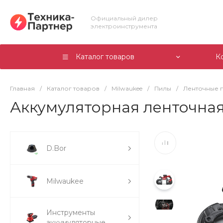
Официальный дилер
электроинструмента
Каталог товаров
К
Главная
/
Каталог товаров
/
Milwaukee
/
Пилы
/
Ленточные 
Аккумуляторная ленточная
D.Bor
Milwaukee
Инструменты
аккумуляторные