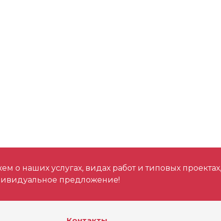
Зарядное устрой
Аккумулятор
Шаг среза (мм)
Напряжение, В
м о наших услугах, видах работ и типовых проектах
дивидуальное предложение!
Контакты