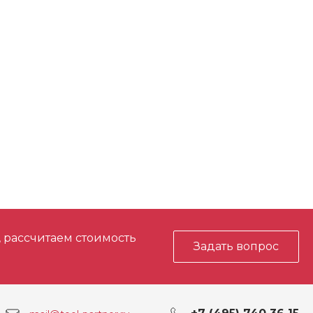
ство
100 мин
2
125 x 125
18
, рассчитаем стоимость
Задать вопрос