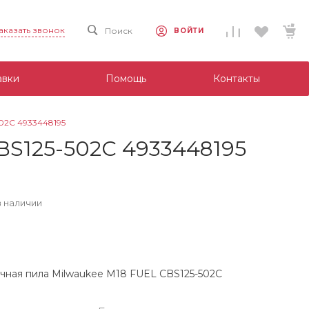
аказать звонок
Поиск
ВОЙТИ
авки
Помощь
Контакты
02C 4933448195
BS125-502C 4933448195
в наличии
чная пила Milwaukee M18 FUEL CBS125-502C