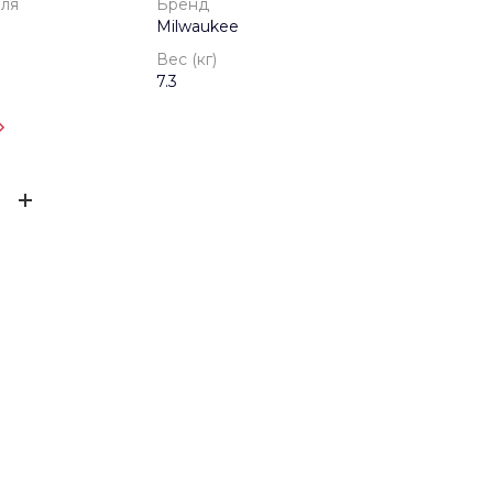
еля
Бренд
Milwaukee
Вес (кг)
7.3
одителя
1 год
ЫВ
Milwaukee
кейс
ов ещё нет – ваш может стать первым
7.3