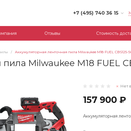
+7 (495) 740 36 15
З
+7 (495) 740 36 15
г. Москва, Филевский
омпания
Отзывы
Стоимость дост
бульвар, д.10, к.3
Пн-Пт: 10:00-18:00
Cб-Вс: Выходной
пилы
/
Аккумуляторная ленточная пила Milwaukee M18 FUEL CBS125-5
mail@tool-partner.ru
 пила Milwaukee M18 FUEL C
Нет 
157 900 ₽
Аккумуляторная ленто