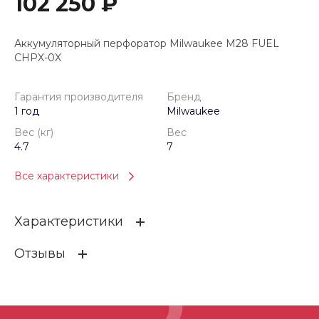
102 250 ₽
Аккумуляторный перфоратор Milwaukee M28 FUEL
CHPX-0X
Гарантия производителя
Бренд
1 год
Milwaukee
Вес (кг)
Вес
4.7
7
Все характеристики
Характеристики
Отзывы
Гарантия производителя
1 год
Бренд
Milwaukee
ОСТАВИТЬ ОТЗЫВ
Вес (кг)
4.7