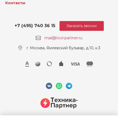
Контакты
Макс. диаметр сверления
13
в стали (мм)
Макс. диаметр сверления
30
+7 (495) 740 36 15
Заказать звонок
в дереве (мм)
mail@tool-partner.ru
Погрешность уровня вибр
1,5
ации при долблении (м/с²)
г. Москва, Филевский бульвар, д.10, к.3
Погрешность уровня вибр
1.5
ации при сверлении в бет
оне (м/с²)
Ударное сверление (м/c²)
8.1
Уровень вибрации при дол
8.1
блении (м/с²)
Макс. диаметр сверления
30/ 13/ 28
(дерево / сталь / бетон) (м
м)
Макс. диаметр сверления
28