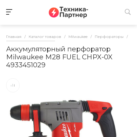
Главная
/
Каталог товаров
/
Milwaukee
/
Перфораторы
/
Пе
Аккумуляторный перфоратор
Milwaukee M28 FUEL CHPX-0X
4933451029