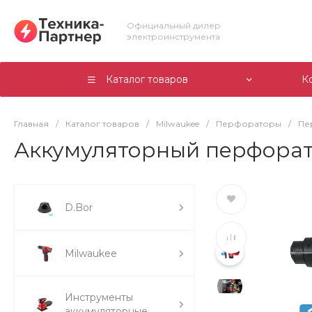
Официальный дилер
электроинструмента
Каталог товаров
К
Главная
/
Каталог товаров
/
Milwaukee
/
Перфораторы
/
Пе
Аккумуляторный перфорат
D.Bor
Milwaukee
Инструменты
аккумуляторные