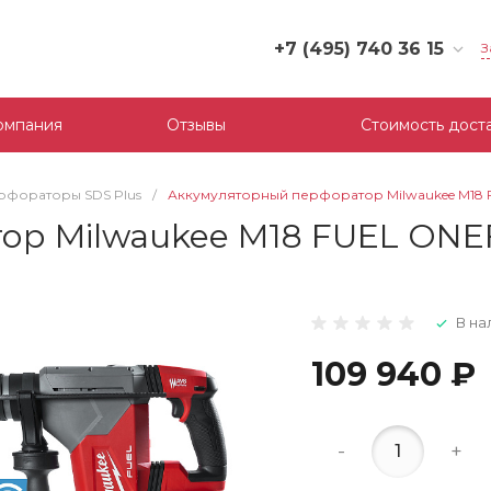
+7 (495) 740 36 15
З
+7 (495) 740 36 15
г. Москва, Филевский
омпания
Отзывы
Стоимость дост
бульвар, д.10, к.3
Пн-Пт: 10:00-18:00
Cб-Вс: Выходной
рфораторы SDS Plus
/
Аккумуляторный перфоратор Milwaukee M18 
mail@tool-partner.ru
ор Milwaukee M18 FUEL ONE
В на
109 940 ₽
-
+