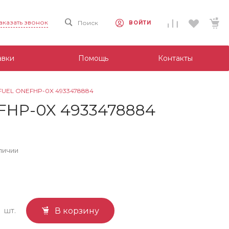
аказать звонок
Поиск
ВОЙТИ
авки
Помощь
Контакты
FUEL ONEFHP-0X 4933478884
FHP-0X 4933478884
личии
шт.
В корзину