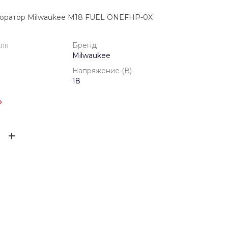
оратор Milwaukee M18 FUEL ONEFHP-0X
еля
Бренд
Milwaukee
Напряжение (В)
18
одителя
1 год
ЫВ
Milwaukee