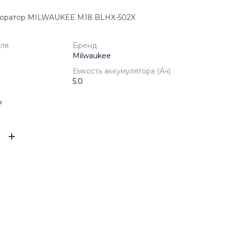
форатор MILWAUKEE M18 BLHX-502X
еля
Бренд
Milwaukee
Емкость аккумулятора (Ач)
5.0
одителя
1 год
ЫВ
Milwaukee