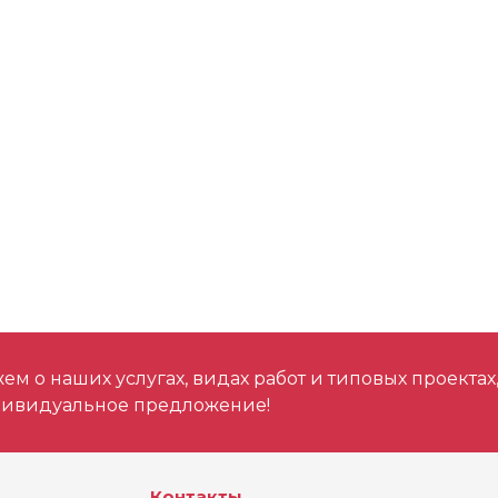
Макс. диаметр св
дереве, мм
Макс. диаметр св
мм
Тип хвостовика
Макс. частота уда
Макс. диаметр св
бетоне, мм
м о наших услугах, видах работ и типовых проектах
дивидуальное предложение!
Скорость без нагр
Энергия удара, Д
Контакты