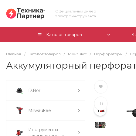
Официальный дилер
электроинструмента
Каталог товаров
К
Главная
/
Каталог товаров
/
Milwaukee
/
Перфораторы
/
Пе
Аккумуляторный перфорат
D.Bor
Milwaukee
Инструменты
аккумуляторные