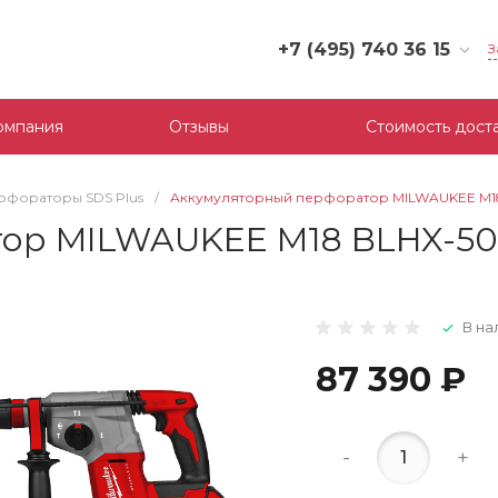
+7 (495) 740 36 15
З
+7 (495) 740 36 15
г. Москва, Филевский
омпания
Отзывы
Стоимость дост
бульвар, д.10, к.3
Пн-Пт: 10:00-18:00
Cб-Вс: Выходной
рфораторы SDS Plus
/
Аккумуляторный перфоратор MILWAUKEE M18
mail@tool-partner.ru
ор MILWAUKEE M18 BLHX-50
В на
87 390 ₽
-
+