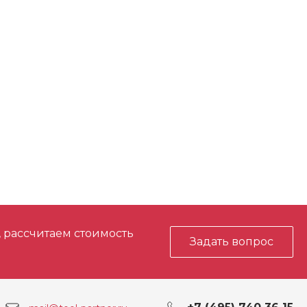
ерления в
26
ерления в стали,
13
SDS-Plus + Уменьшенный патрон 13
MM
ров, уд/мин
0 - 4900
ерления в
26
, рассчитаем стоимость
Задать вопрос
узки, об/мин
0 - 1400
ж
2.3