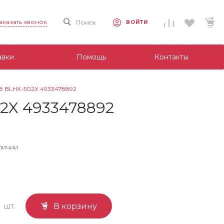
аказать звонок
Поиск
ВОЙТИ
авки
Помощь
Контакты
 BLHX-502X 4933478892
2X 4933478892
личии
шт.
В корзину