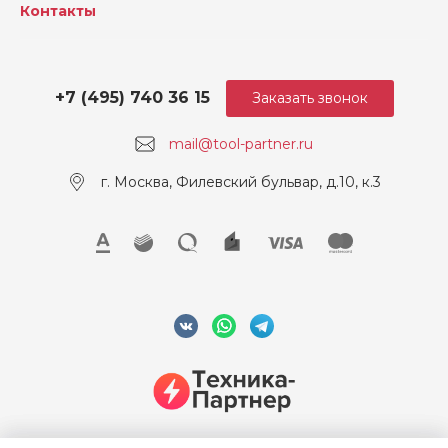
Контакты
Ударное сверление (м/c²)
4.4
Макс. диаметр сверления
13
в бетоне (мм)
+7 (495) 740 36 15
Заказать звонок
Зарядное устройство
80 мин
mail@tool-partner.ru
Аккумулятор
2
г. Москва, Филевский бульвар, д.10, к.3
Тип хвостовика
SDS Plus
Ударное сверление (м/c2 )
4.4
Напряжение, В
12