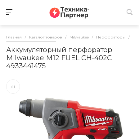
Главная
/
Каталог товаров
/
Milwaukee
/
Перфораторы
/
Пе
Аккумуляторный перфоратор
Milwaukee M12 FUEL CH-402C
4933441475