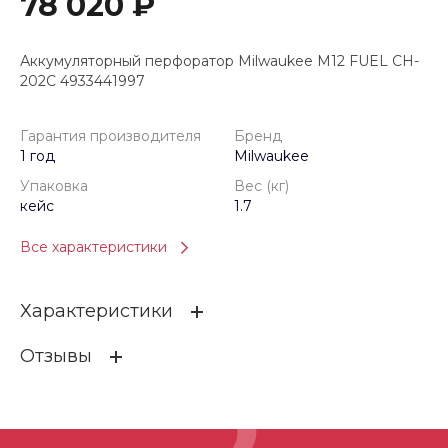
78 020 ₽
Аккумуляторный перфоратор Milwaukee M12 FUEL CH-
202C 4933441997
Гарантия производителя
Бренд
1 год
Milwaukee
Упаковка
Вес (кг)
кейс
1.7
Все характеристики
Характеристики
Отзывы
Гарантия производителя
1 год
Бренд
Milwaukee
ОСТАВИТЬ ОТЗЫВ
Упаковка
кейс