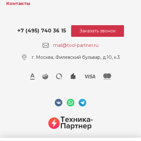
Контакты
Ударное сверление (м/c²)
4.4
Макс. диаметр сверления
13
в бетоне (мм)
+7 (495) 740 36 15
Заказать звонок
Зарядное устройство
40 мин
mail@tool-partner.ru
Аккумулятор
2
г. Москва, Филевский бульвар, д.10, к.3
Тип хвостовика
SDS Plus
Ударное сверление (м/c2 )
4.4
Напряжение, В
12