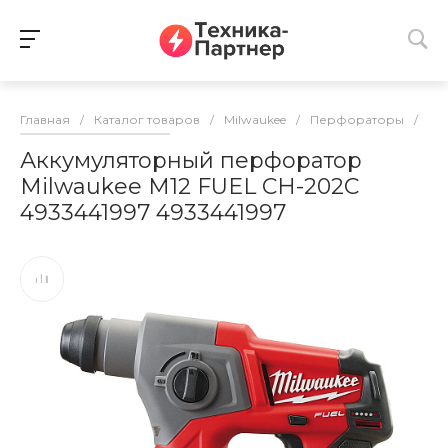
Главная
/
Каталог товаров
/
Milwaukee
/
Перфораторы
/
Пе
Аккумуляторный перфоратор
Milwaukee M12 FUEL CH-202C
4933441997 4933441997