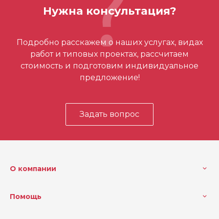
Нужна консультация?
Вес
3
Отзывов ещё нет – ваш может стать
Аккумулятор, шт.
1
Подробно расскажем о наших услугах, видах
первым
работ и типовых проектах, рассчитаем
Емкость аккумулятора (Ач)
2.0
стоимость и подготовим индивидуальное
Напряжение (В)
12
предложение!
Размер экрана (мм)
68
Диаметр головки камеры
9
Задать вопрос
(мм)
Зарядное устройство
40 мин
Длина кабеля камеры (мм)
914
О компании
Разрешение экрана (пикс
320х240
ели)
Помощь
Напряжение, В
12