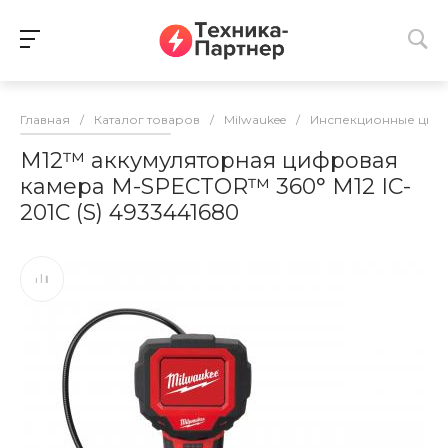
Главная
/
Каталог товаров
/
Milwaukee
/
Инспекционные циф
M12™ аккумуляторная цифровая
камера M-SPECTOR™ 360° M12 IC-
201C (S) 4933441680