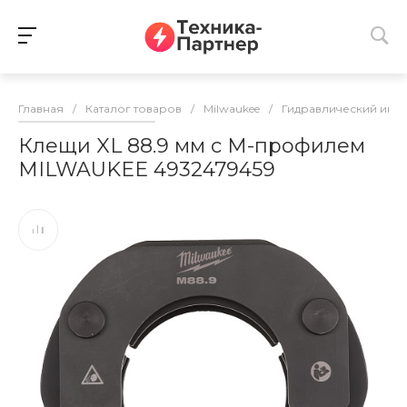
Главная
/
Каталог товаров
/
Milwaukee
/
Гидравлический инс
Клещи XL 88.9 мм с M-профилем
MILWAUKEE 4932479459