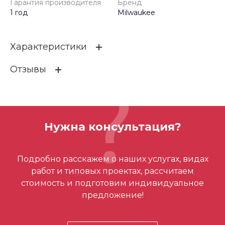
Гарантия производителя
Бренд
1 год
Milwaukee
Характеристики
Отзывы
Гарантия производителя
1 год
Бренд
Milwaukee
ОСТАВИТЬ ОТЗЫВ
Нужна консультация?
Отзывов ещё нет – ваш может стать
Подробно расскажем о наших услугах, видах
первым
работ и типовых проектах, рассчитаем
стоимость и подготовим индивидуальное
предложение!