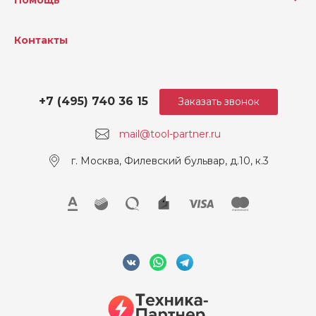
Погрешность уровня вибр
1.5
ации, м/с²
Контакты
Уровень вибрации, м/с²
2.5
Макс. размер по металлу,
108
мм
+7 (495) 740 36 15
Заказать звонок
Макс. размер по пластику,
110
mail@tool-partner.ru
мм
г. Москва, Филевский бульвар, д.10, к.3
Сила обжима, кН
32
Напряжение, В
18