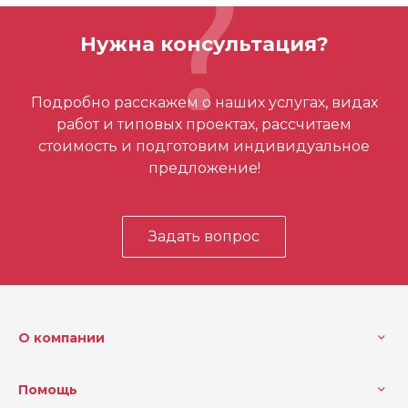
Вес (кг)
2.9
Нужна консультация?
Вес
14
Отзывов ещё нет – ваш может стать
Емкость аккумулятора (Ач)
2.0
Подробно расскажем о наших услугах, видах
первым
работ и типовых проектах, рассчитаем
Напряжение (В)
18
стоимость и подготовим индивидуальное
Циклы
40000
предложение!
Сила обжима (кН)
32
Зарядное устройство
40 мин
Задать вопрос
Макс. размер по металлу
108
(мм)
Макс. размер по пластику
110
(мм)
О компании
Напряжение, В
18
Помощь