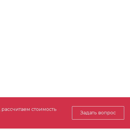
узки (об/мин)
0-800/0-1300/0-1800/0-1800
3/4" квадратный
мов работы
4
тво (мин)
59
 срывания гайки
2034
18
, рассчитаем стоимость
Задать вопрос