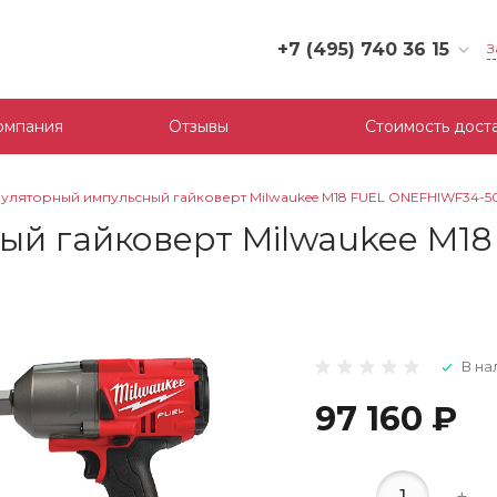
+7 (495) 740 36 15
З
+7 (495) 740 36 15
г. Москва, Филевский
омпания
Отзывы
Стоимость дост
бульвар, д.10, к.3
Пн-Пт: 10:00-18:00
Cб-Вс: Выходной
уляторный импульсный гайковерт Milwaukee M18 FUEL ONEFHIWF34-5
mail@tool-partner.ru
ый гайковерт Milwaukee M1
В на
97 160 ₽
-
+