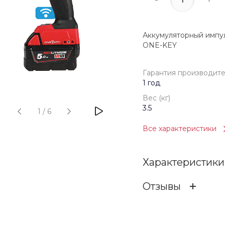
Аккумуляторный импу
ONE-KEY
Гарантия производит
1 год
Вес (кг)
3.5
1
/
6
Все характеристики
Характеристики
Отзывы
Гарантия произв
ОСТАВИТЬ ОТЗ
Бренд