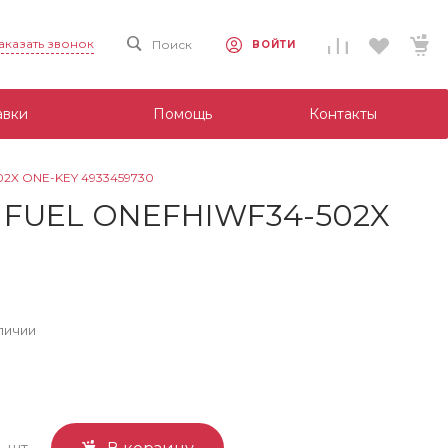
аказать звонок
Поиск
ВОЙТИ
авки
Помощь
Контакты
02X ONE-KEY 4933459730
8 FUEL ONEFHIWF34-502X
личии
шт.