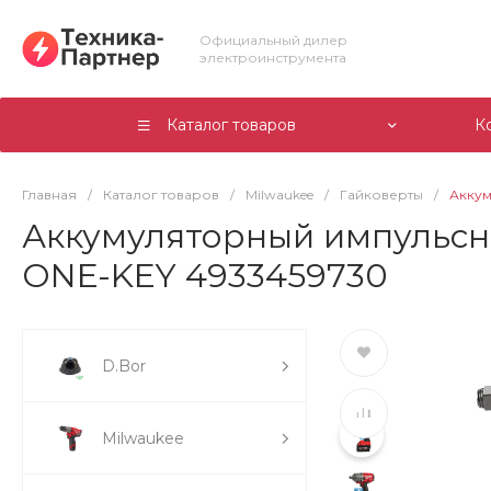
Официальный дилер
электроинструмента
Каталог товаров
К
Главная
/
Каталог товаров
/
Milwaukee
/
Гайковерты
/
Аккум
Аккумуляторный импульсн
ONE-KEY 4933459730
D.Bor
Milwaukee