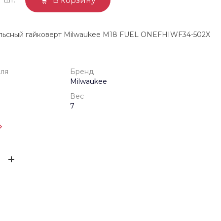
В корзину
льсный гайковерт Milwaukee M18 FUEL ONEFHIWF34-502X
еля
Бренд
Milwaukee
Вес
7
одителя
1 год
ЫВ
Milwaukee