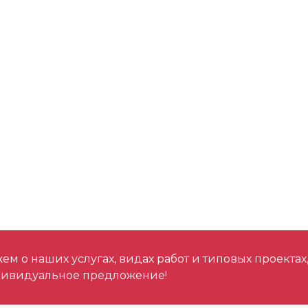
Скорость без нагр
Тип хвостовика
Количество режи
Зарядное устройс
Крутящий момент
(Нм)
Напряжение, В
м о наших услугах, видах работ и типовых проектах
дивидуальное предложение!