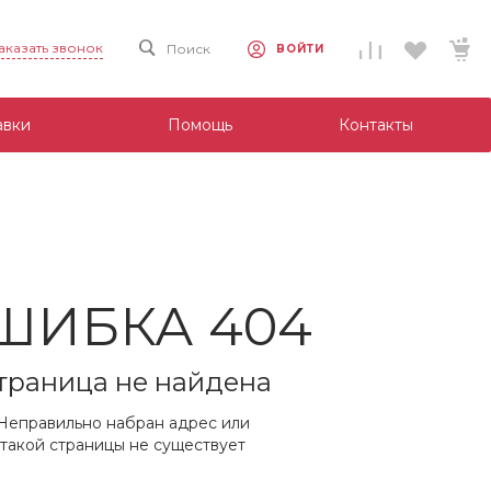
аказать звонок
Поиск
ВОЙТИ
авки
Помощь
Контакты
ШИБКА 404
траница не найдена
Неправильно набран адрес или
такой страницы не существует