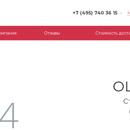
+7 (495) 740 36 15
З
+7 (495) 740 36 15
г. Москва, Филевский
омпания
Отзывы
Стоимость дост
бульвар, д.10, к.3
Пн-Пт: 10:00-18:00
Cб-Вс: Выходной
mail@tool-partner.ru
О
С